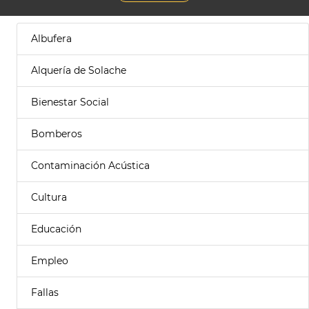
Albufera
Alquería de Solache
Bienestar Social
Bomberos
Contaminación Acústica
Cultura
Educación
Empleo
Fallas