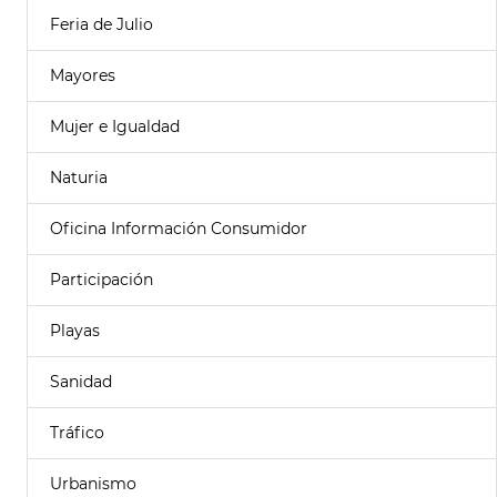
Feria de Julio
Mayores
Mujer e Igualdad
Naturia
Oficina Información Consumidor
Participación
Playas
Sanidad
Tráfico
Urbanismo