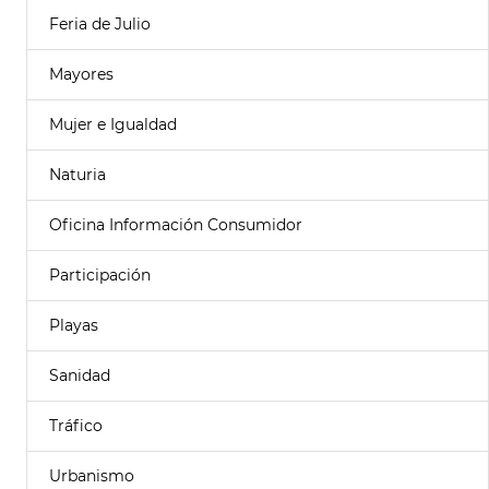
Feria de Julio
Mayores
Mujer e Igualdad
Naturia
Oficina Información Consumidor
Participación
Playas
Sanidad
Tráfico
Urbanismo