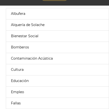
Albufera
Alquería de Solache
Bienestar Social
Bomberos
Contaminación Acústica
Cultura
Educación
Empleo
Fallas