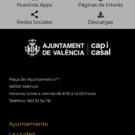
Nuestras Apps
Páginas de Interés
Redes Sociales
Descargas
Plaça de l'Ajuntament nº 1
46002 València
Horarios: lunes a viernes de 8:30 a 14:00 horas
Teléfono: 963 52 54 78
Ayuntamiento
La ciudad