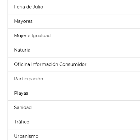
Feria de Julio
Mayores
Mujer e Igualdad
Naturia
Oficina Información Consumidor
Participación
Playas
Sanidad
Tráfico
Urbanismo