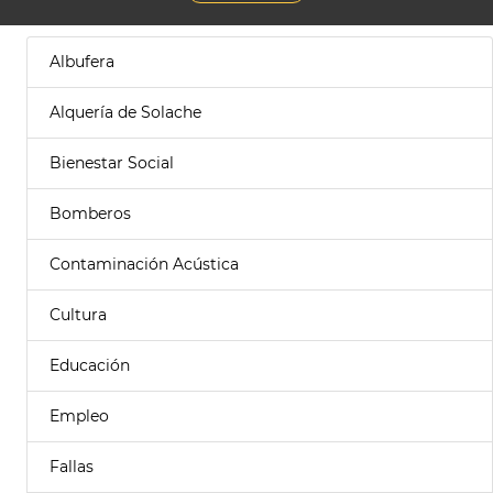
Albufera
Alquería de Solache
Bienestar Social
Bomberos
Contaminación Acústica
Cultura
Educación
Empleo
Fallas