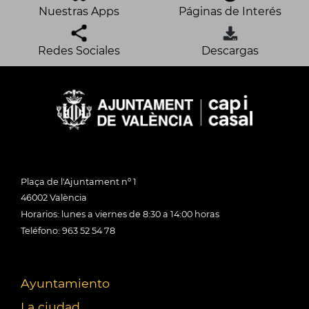
Nuestras Apps
Páginas de Interés
Redes Sociales
Descargas
Plaça de l'Ajuntament nº 1
46002 València
Horarios: lunes a viernes de 8:30 a 14:00 horas
Teléfono: 963 52 54 78
Ayuntamiento
La ciudad