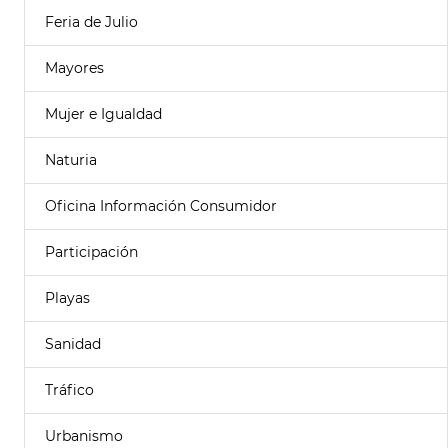
Feria de Julio
Mayores
Mujer e Igualdad
Naturia
Oficina Información Consumidor
Participación
Playas
Sanidad
Tráfico
Urbanismo