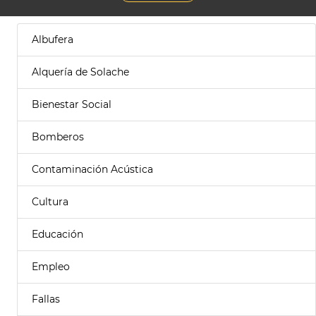
Albufera
Alquería de Solache
Bienestar Social
Bomberos
Contaminación Acústica
Cultura
Educación
Empleo
Fallas