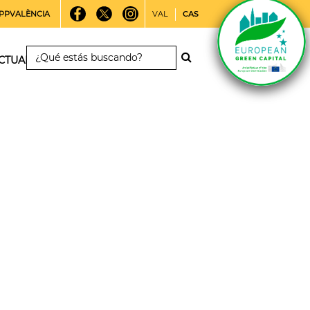
PPVALÈNCIA
VAL
CAS
CTUALIDAD