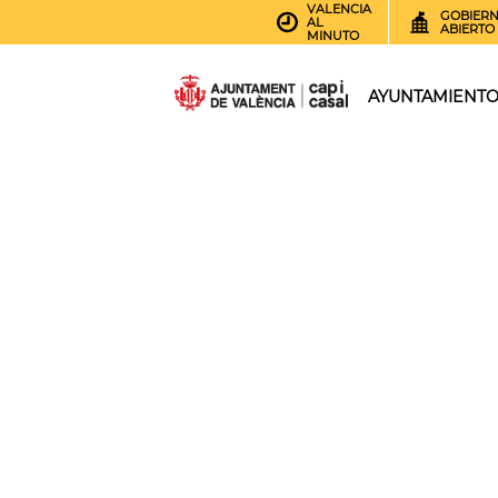
VALENCIA
GOBIER
AL
ABIERTO
MINUTO
AYUNTAMIENT