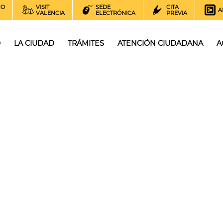
NO
VISIT
SEDE
CITA
A
VALENCIA
ELECTRÓNICA
PREVIA
O
LA CIUDAD
TRÁMITES
ATENCIÓN CIUDADANA
A