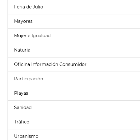
Feria de Julio
Mayores
Mujer e Igualdad
Naturia
Oficina Información Consumidor
Participación
Playas
Sanidad
Tráfico
Urbanismo