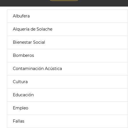
Albufera
Alquería de Solache
Bienestar Social
Bomberos
Contaminación Acústica
Cultura
Educación
Empleo
Fallas