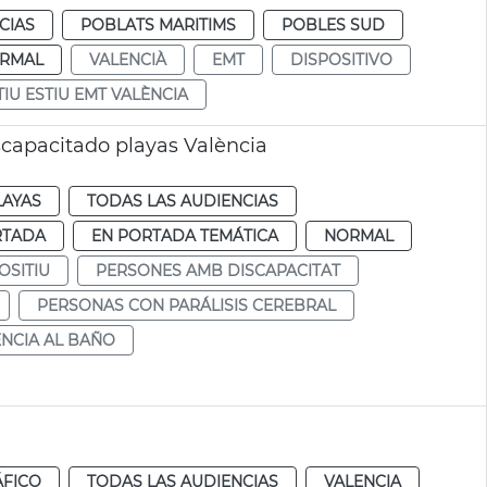
CIAS
POBLATS MARITIMS
POBLES SUD
RMAL
VALENCIÀ
EMT
DISPOSITIVO
TIU ESTIU EMT VALÈNCIA
scapacitado playas València
LAYAS
TODAS LAS AUDIENCIAS
RTADA
EN PORTADA TEMÁTICA
NORMAL
OSITIU
PERSONES AMB DISCAPACITAT
PERSONAS CON PARÁLISIS CEREBRAL
ENCIA AL BAÑO
ÁFICO
TODAS LAS AUDIENCIAS
VALENCIA