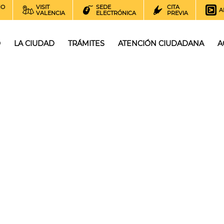
NO
VISIT
SEDE
CITA
A
VALENCIA
ELECTRÓNICA
PREVIA
O
LA CIUDAD
TRÁMITES
ATENCIÓN CIUDADANA
A