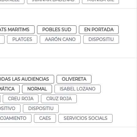
TS MARITIMS
POBLES SUD
EN PORTADA
PLATGES
AARÓN CANO
DISPOSITIU
ODAS LAS AUDIENCIAS
OLIVERETA
MÁTICA
NORMAL
ISABEL LOZANO
CREU ROJA
CRUZ ROJA
SITIVO
DISPOSITIU
LOJAMIENTO
CAES
SERVICIOS SOCIALS