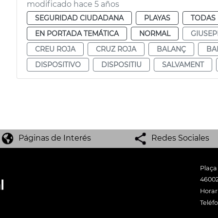
modificado hace 5 años
SEGURIDAD CIUDADANA
PLAYAS
TODAS 
EN PORTADA TEMÁTICA
NORMAL
GIUSEP
CREU ROJA
CRUZ ROJA
BALANÇ
BA
DISPOSITIVO
DISPOSITIU
SALVAMENT
Páginas de Interés
Redes Sociales
Plaça
46002
Horari
Teléf