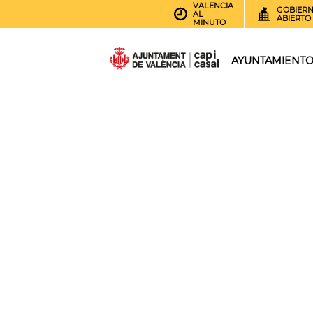
VALENCIA
GOBIER
AL
ABIERTO
MINUTO
AYUNTAMIENT