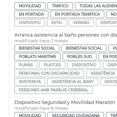
MOVILIDAD
TRÁFICO
TODAS LAS AUDIEN
EN PORTADA
EN PORTADA TEMÁTICA
NO
DISPOSITIU
ESTIU
VERANO
DISPOSI
Arranca asistencia al baño persones con di
modificado hace 2 meses
BIENESTAR SOCIAL
BIENESTAR SOCIAL
P
POBLATS MARITIMS
POBLES SUD
EN PO
PLAYAS
PLATGES
DISPOSITIVO
DISP
PERSONAS CON DISCAPACIDAD
ASSISTÈNCIA
ASISTENCIA
ASSISTÈNCIA AL BANY
ASIST
PERSONES AMB PARÀLISI CEREBRAL
Dispositivo Seguridad y Movilidad Maratón
modificado hace 8 meses
MOVILIDAD
SEGURIDAD CIUDADANA
TR