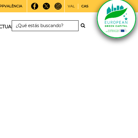
PPVALÈNCIA
VAL
CAS
CTUALIDAD