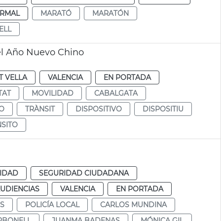
RMAL
MARATÓ
MARATÓN
ELL
del Año Nuevo Chino
T VELLA
VALENCIA
EN PORTADA
TAT
MOVILIDAD
CABALGATA
O
TRÀNSIT
DISPOSITIVO
DISPOSITIU
SITO
IDAD
SEGURIDAD CIUDADANA
AUDIENCIAS
VALENCIA
EN PORTADA
S
POLICÍA LOCAL
CARLOS MUNDINA
RBONELL
JUANMA BADENAS
MÓNICA GIL