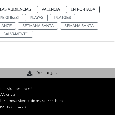
LAS AUDIENCIAS
VALENCIA
EN PORTADA
PE GREZZI
PLAYAS
PLATGES
LANCE
SETMANA SANTA
SEMANA SANTA
SALVAMENTO
Descargas
 de l'Ajuntament nº 1
 València
os: lunes a viernes de 8:30 a 14:00 horas
ono: 963 52 54 78