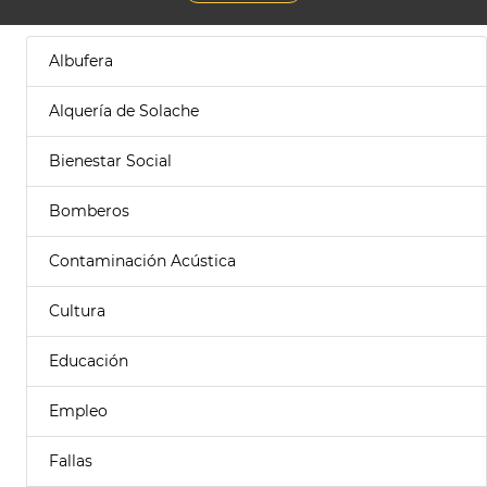
Albufera
Alquería de Solache
Bienestar Social
Bomberos
Contaminación Acústica
Cultura
Educación
Empleo
Fallas