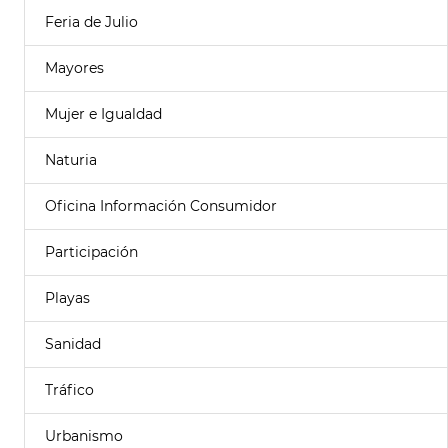
Feria de Julio
Mayores
Mujer e Igualdad
Naturia
Oficina Información Consumidor
Participación
Playas
Sanidad
Tráfico
Urbanismo