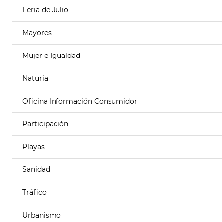
Feria de Julio
Mayores
Mujer e Igualdad
Naturia
Oficina Información Consumidor
Participación
Playas
Sanidad
Tráfico
Urbanismo