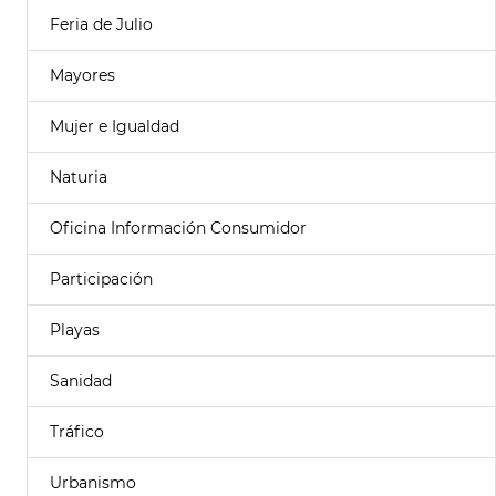
Feria de Julio
Mayores
Mujer e Igualdad
Naturia
Oficina Información Consumidor
Participación
Playas
Sanidad
Tráfico
Urbanismo