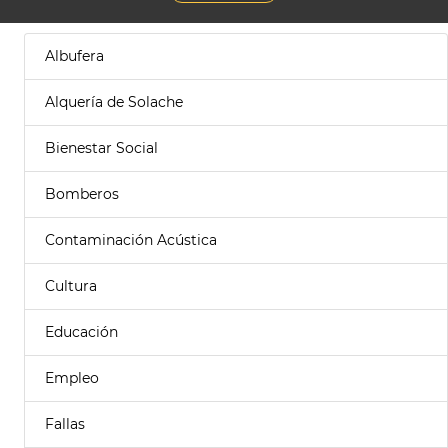
Albufera
Alquería de Solache
Bienestar Social
Bomberos
Contaminación Acústica
Cultura
Educación
Empleo
Fallas