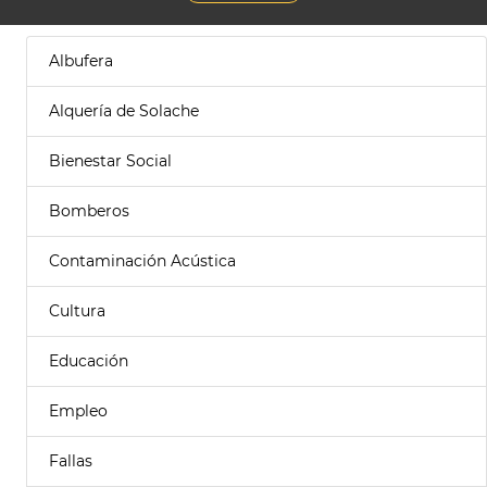
Albufera
Alquería de Solache
Bienestar Social
Bomberos
Contaminación Acústica
Cultura
Educación
Empleo
Fallas