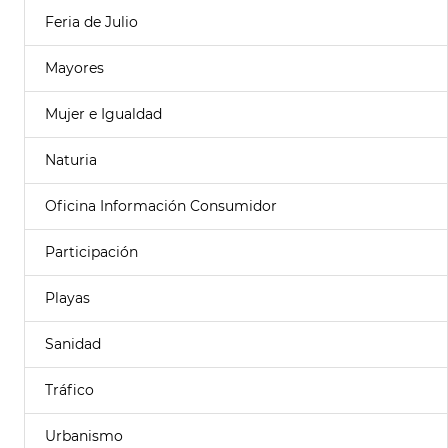
Feria de Julio
Mayores
Mujer e Igualdad
Naturia
Oficina Información Consumidor
Participación
Playas
Sanidad
Tráfico
Urbanismo