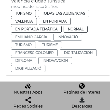
València ciudad turística
modificado hace 5 años
TURISMO
TODAS LAS AUDIENCIAS
VALENCIA
EN PORTADA
EN PORTADA TEMÁTICA
NORMAL
EMILIANO GARCÍA
INNOVACIÓ
TURISMO
TURISME
FRANCESC COLOMER
DIGITALIZACIÓN
DIPLOMA
INNOVAVCIÓN
DIGITALIZACIÓ
Nuestras Apps
Páginas de Interés
Redes Sociales
Descargas