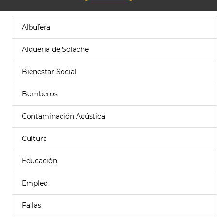
Albufera
Alquería de Solache
Bienestar Social
Bomberos
Contaminación Acústica
Cultura
Educación
Empleo
Fallas