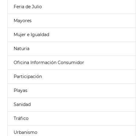
Feria de Julio
Mayores
Mujer e Igualdad
Naturia
Oficina Información Consumidor
Participación
Playas
Sanidad
Tráfico
Urbanismo