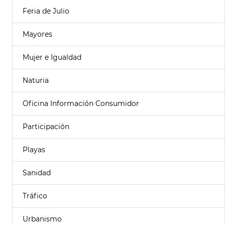
Feria de Julio
Mayores
Mujer e Igualdad
Naturia
Oficina Información Consumidor
Participación
Playas
Sanidad
Tráfico
Urbanismo