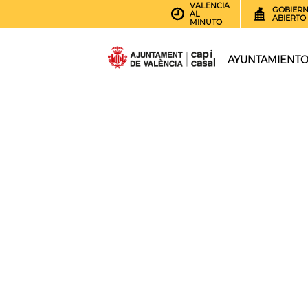
VALENCIA
GOBIER
AL
ABIERTO
MINUTO
AYUNTAMIENT