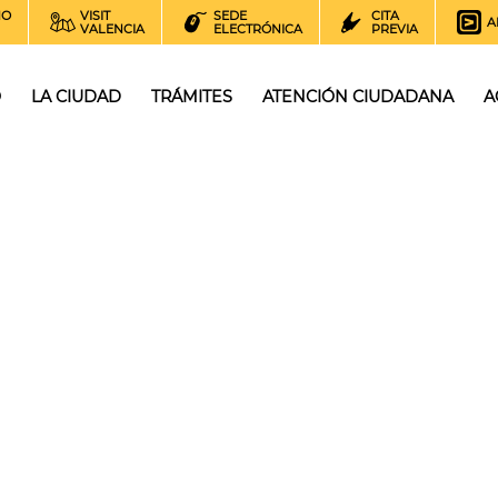
NO
VISIT
SEDE
CITA
A
VALENCIA
ELECTRÓNICA
PREVIA
O
LA CIUDAD
TRÁMITES
ATENCIÓN CIUDADANA
A