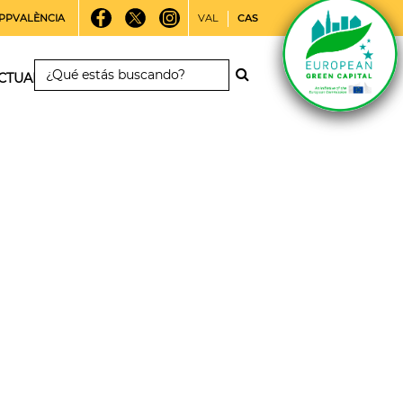
PPVALÈNCIA
VAL
CAS
CTUALIDAD