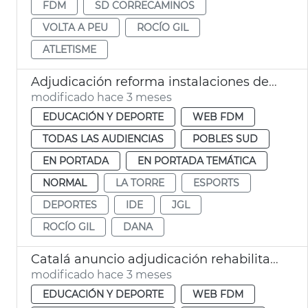
FDM
SD CORRECAMINOS
VOLTA A PEU
ROCÍO GIL
ATLETISME
Adjudicación reforma instalaciones deportivas la Torre València
modificado hace 3 meses
EDUCACIÓN Y DEPORTE
WEB FDM
TODAS LAS AUDIENCIAS
POBLES SUD
EN PORTADA
EN PORTADA TEMÁTICA
NORMAL
LA TORRE
ESPORTS
DEPORTES
IDE
JGL
ROCÍO GIL
DANA
Catalá anuncio adjudicación rehabilitación complejo deportivo Abastos
modificado hace 3 meses
EDUCACIÓN Y DEPORTE
WEB FDM