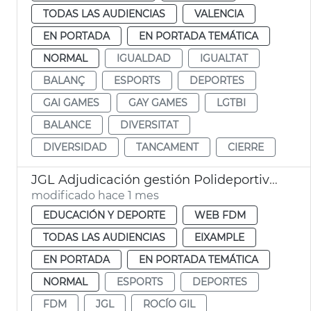
TODAS LAS AUDIENCIAS
VALENCIA
EN PORTADA
EN PORTADA TEMÁTICA
NORMAL
IGUALDAD
IGUALTAT
BALANÇ
ESPORTS
DEPORTES
GAI GAMES
GAY GAMES
LGTBI
BALANCE
DIVERSITAT
DIVERSIDAD
TANCAMENT
CIERRE
JGL Adjudicación gestión Polideportivo Parc Central
modificado hace 1 mes
EDUCACIÓN Y DEPORTE
WEB FDM
TODAS LAS AUDIENCIAS
EIXAMPLE
EN PORTADA
EN PORTADA TEMÁTICA
NORMAL
ESPORTS
DEPORTES
FDM
JGL
ROCÍO GIL