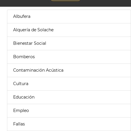
Albufera
Alquería de Solache
Bienestar Social
Bomberos
Contaminación Acústica
Cultura
Educación
Empleo
Fallas