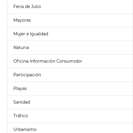
Feria de Julio
Mayores
Mujer e Igualdad
Naturia
Oficina Información Consumidor
Participación
Playas
Sanidad
Tráfico
Urbanismo