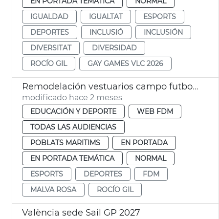
EN PORTADA TEMÁTICA
NORMAL
IGUALDAD
IGUALTAT
ESPORTS
DEPORTES
INCLUSIÓ
INCLUSIÓN
DIVERSITAT
DIVERSIDAD
ROCÍO GIL
GAY GAMES VLC 2026
Remodelación vestuarios campo futbol la Malva-rosa València
modificado hace 2 meses
EDUCACIÓN Y DEPORTE
WEB FDM
TODAS LAS AUDIENCIAS
POBLATS MARITIMS
EN PORTADA
EN PORTADA TEMÁTICA
NORMAL
ESPORTS
DEPORTES
FDM
MALVA ROSA
ROCÍO GIL
València sede Sail GP 2027