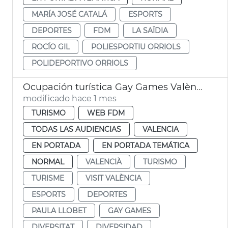
MARÍA JOSÉ CATALÁ
ESPORTS
DEPORTES
FDM
LA SAÏDIA
ROCÍO GIL
POLIESPORTIU ORRIOLS
POLIDEPORTIVO ORRIOLS
Ocupación turística Gay Games València 2026
modificado hace 1 mes
TURISMO
WEB FDM
TODAS LAS AUDIENCIAS
VALENCIA
EN PORTADA
EN PORTADA TEMÁTICA
NORMAL
VALENCIÀ
TURISMO
TURISME
VISIT VALÈNCIA
ESPORTS
DEPORTES
PAULA LLOBET
GAY GAMES
DIVERSITAT
DIVERSIDAD