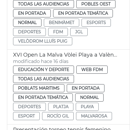
TODAS LAS AUDIENCIAS
POBLES OEST
EN PORTADA
EN PORTADA TEMÁTICA
NORMAL
BENIMÀMET
ESPORTS
DEPORTES
FDM
JGL
VELÒDROM LLUÍS PUIG
XVI Open La Malva Vòlei Playa a València
modificado hace 16 días
EDUCACIÓN Y DEPORTE
WEB FDM
TODAS LAS AUDIENCIAS
POBLATS MARITIMS
EN PORTADA
EN PORTADA TEMÁTICA
NORMAL
DEPORTES
PLATJA
PLAYA
ESPORT
ROCÍO GIL
MALVAROSA
Presentación torneo tennis femenino BBVA Open Internacional