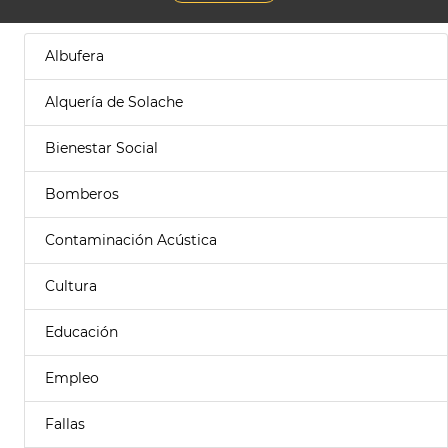
Albufera
Alquería de Solache
Bienestar Social
Bomberos
Contaminación Acústica
Cultura
Educación
Empleo
Fallas