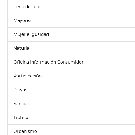
Feria de Julio
Mayores
Mujer e Igualdad
Naturia
Oficina Información Consumidor
Participación
Playas
Sanidad
Tráfico
Urbanismo