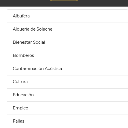
Albufera
Alquería de Solache
Bienestar Social
Bomberos
Contaminación Acústica
Cultura
Educación
Empleo
Fallas