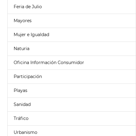
Feria de Julio
Mayores
Mujer e Igualdad
Naturia
Oficina Información Consumidor
Participación
Playas
Sanidad
Tráfico
Urbanismo