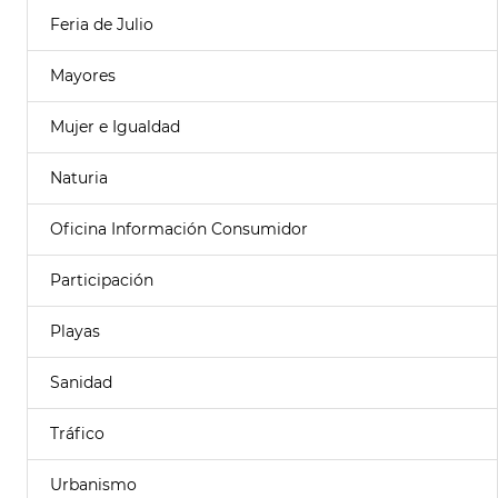
Feria de Julio
Mayores
Mujer e Igualdad
Naturia
Oficina Información Consumidor
Participación
Playas
Sanidad
Tráfico
Urbanismo