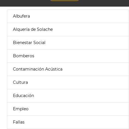
Albufera
Alquería de Solache
Bienestar Social
Bomberos
Contaminación Acústica
Cultura
Educación
Empleo
Fallas