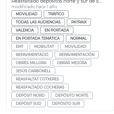
Reasfaltado depósitos norte y sur de EMT
modificado hace 1 año
MOVILIDAD
TRÁFICO
TODAS LAS AUDIENCIAS
PATRAIX
VALENCIA
EN PORTADA
EN PORTADA TEMÁTICA
NORMAL
EMT
MOBILITAT
MOVILIDAD
REPAVIMENTACIÓ
REPAVIMENTACIÓN
OBRES MILLORA
OBRAS MEJORA
JESÚS CARBONELL
REASFALTAT COTXERES
REASFALTADO COCHERAS
DEPÒSIT NORD
DEPÓSITO NORTE
DEPÒSIT SUD
DEPÓSITO SUR