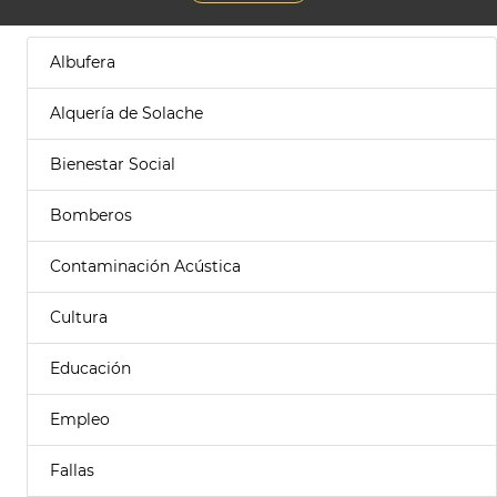
Albufera
Alquería de Solache
Bienestar Social
Bomberos
Contaminación Acústica
Cultura
Educación
Empleo
Fallas