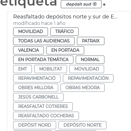
etiqueta
.
depòsit sud
Reasfaltado depósitos norte y sur de EMT
modificado hace 1 año
MOVILIDAD
TRÁFICO
TODAS LAS AUDIENCIAS
PATRAIX
VALENCIA
EN PORTADA
EN PORTADA TEMÁTICA
NORMAL
EMT
MOBILITAT
MOVILIDAD
REPAVIMENTACIÓ
REPAVIMENTACIÓN
OBRES MILLORA
OBRAS MEJORA
JESÚS CARBONELL
REASFALTAT COTXERES
REASFALTADO COCHERAS
DEPÒSIT NORD
DEPÓSITO NORTE