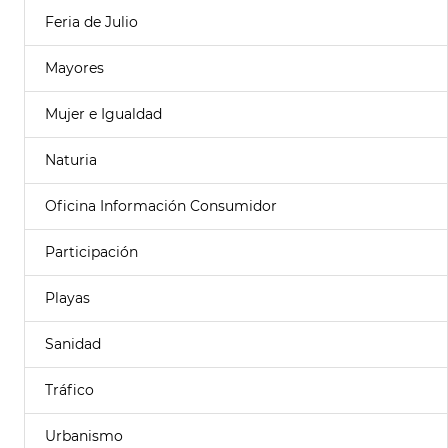
Feria de Julio
Mayores
Mujer e Igualdad
Naturia
Oficina Información Consumidor
Participación
Playas
Sanidad
Tráfico
Urbanismo