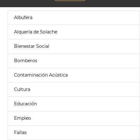
Albufera
Alquería de Solache
Bienestar Social
Bomberos
Contaminación Acústica
Cultura
Educación
Empleo
Fallas