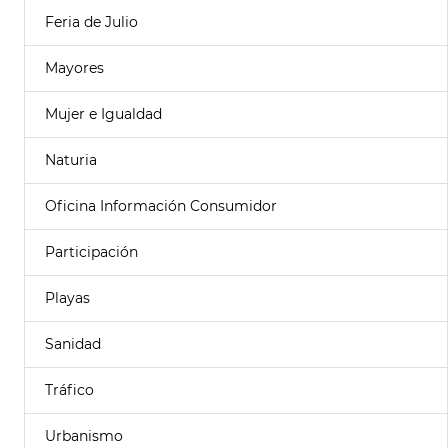
Feria de Julio
Mayores
Mujer e Igualdad
Naturia
Oficina Información Consumidor
Participación
Playas
Sanidad
Tráfico
Urbanismo