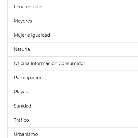
Feria de Julio
Mayores
Mujer e Igualdad
Naturia
Oficina Información Consumidor
Participación
Playas
Sanidad
Tráfico
Urbanismo