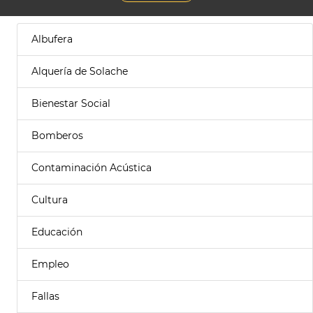
Albufera
Alquería de Solache
Bienestar Social
Bomberos
Contaminación Acústica
Cultura
Educación
Empleo
Fallas