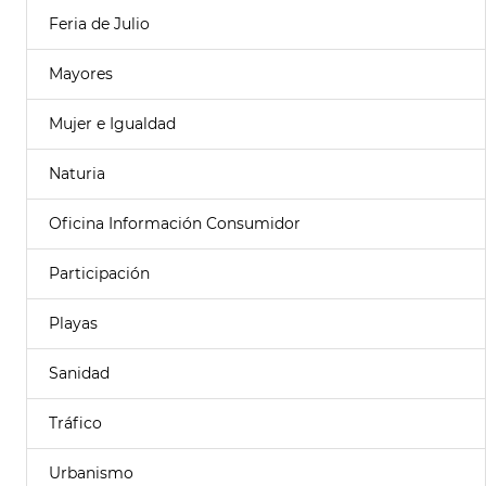
Feria de Julio
Mayores
Mujer e Igualdad
Naturia
Oficina Información Consumidor
Participación
Playas
Sanidad
Tráfico
Urbanismo