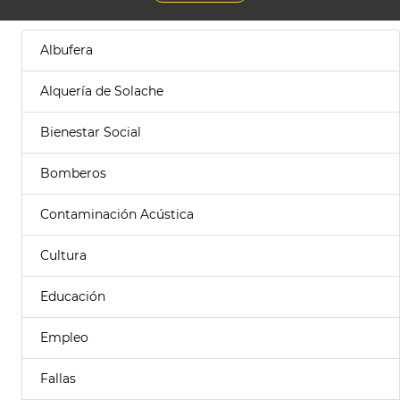
Albufera
Alquería de Solache
Bienestar Social
Bomberos
Contaminación Acústica
Cultura
Educación
Empleo
Fallas