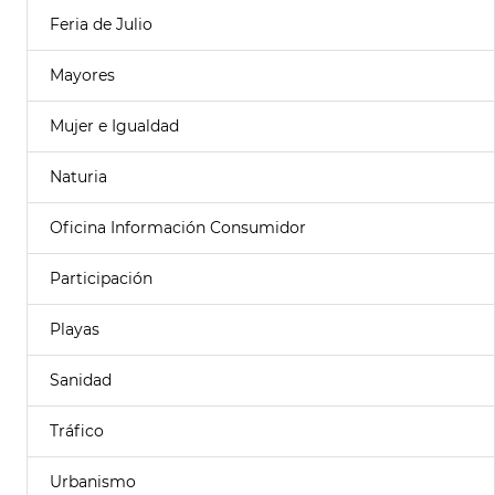
Feria de Julio
Mayores
Mujer e Igualdad
Naturia
Oficina Información Consumidor
Participación
Playas
Sanidad
Tráfico
Urbanismo