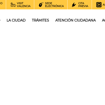
NO
VISIT
SEDE
CITA
A
VALENCIA
ELECTRÓNICA
PREVIA
O
LA CIUDAD
TRÁMITES
ATENCIÓN CIUDADANA
A