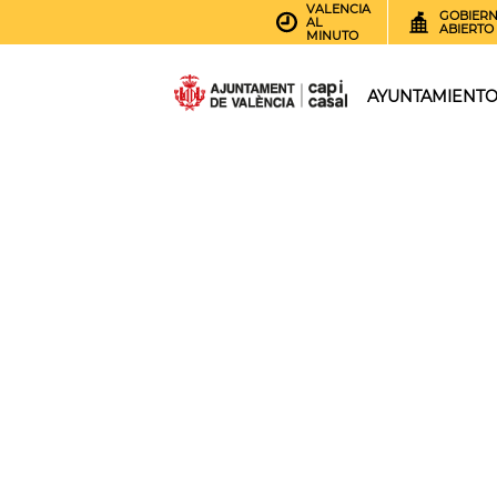
VALENCIA
GOBIER
AL
ABIERTO
MINUTO
AYUNTAMIENT