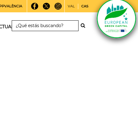
PPVALÈNCIA
VAL
CAS
CTUALIDAD