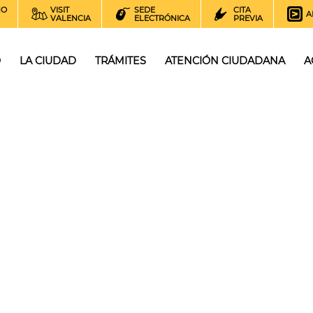
NO
VISIT
SEDE
CITA
A
VALENCIA
ELECTRÓNICA
PREVIA
O
LA CIUDAD
TRÁMITES
ATENCIÓN CIUDADANA
A