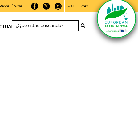
PPVALÈNCIA
VAL
CAS
CTUALIDAD