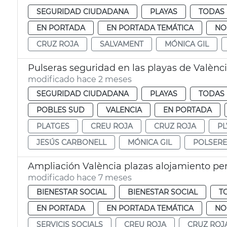
SEGURIDAD CIUDADANA
PLAYAS
TODAS 
EN PORTADA
EN PORTADA TEMÁTICA
NO
CRUZ ROJA
SALVAMENT
MÓNICA GIL
Pulseras seguridad en las playas de Valènc
modificado hace 2 meses
SEGURIDAD CIUDADANA
PLAYAS
TODAS 
POBLES SUD
VALENCIA
EN PORTADA
PLATGES
CREU ROJA
CRUZ ROJA
PL
JESÚS CARBONELL
MÓNICA GIL
POLSERE
Ampliación València plazas alojamiento pe
modificado hace 7 meses
BIENESTAR SOCIAL
BIENESTAR SOCIAL
T
EN PORTADA
EN PORTADA TEMÁTICA
NO
SERVICIS SOCIALS
CREU ROJA
CRUZ ROJ