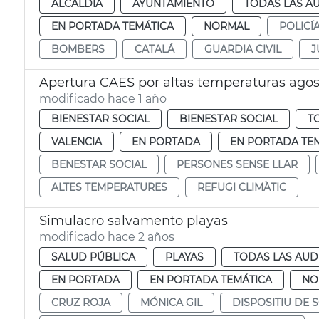
ALCALDÍA
AYUNTAMIENTO
TODAS LAS A
EN PORTADA TEMÁTICA
NORMAL
POLICÍ
BOMBERS
CATALÁ
GUARDIA CIVIL
J
Apertura CAES por altas temperaturas agos
modificado hace 1 año
BIENESTAR SOCIAL
BIENESTAR SOCIAL
T
VALENCIA
EN PORTADA
EN PORTADA TE
BENESTAR SOCIAL
PERSONES SENSE LLAR
ALTES TEMPERATURES
REFUGI CLIMÀTIC
Simulacro salvamento playas
modificado hace 2 años
SALUD PÚBLICA
PLAYAS
TODAS LAS AUD
EN PORTADA
EN PORTADA TEMÁTICA
NO
CRUZ ROJA
MÓNICA GIL
DISPOSITIU DE 