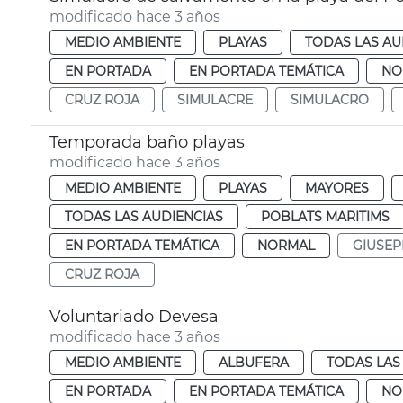
modificado hace 3 años
MEDIO AMBIENTE
PLAYAS
TODAS LAS AU
EN PORTADA
EN PORTADA TEMÁTICA
NO
CRUZ ROJA
SIMULACRE
SIMULACRO
Temporada baño playas
modificado hace 3 años
MEDIO AMBIENTE
PLAYAS
MAYORES
TODAS LAS AUDIENCIAS
POBLATS MARITIMS
EN PORTADA TEMÁTICA
NORMAL
GIUSEP
CRUZ ROJA
Voluntariado Devesa
modificado hace 3 años
MEDIO AMBIENTE
ALBUFERA
TODAS LAS
EN PORTADA
EN PORTADA TEMÁTICA
NO