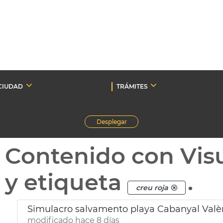
CIUDAD
TRÁMITES
Desplegar
Contenido con Vis
y etiqueta
.
creu roja
Simulacro salvamento playa Cabanyal Valè
modificado hace 8 días