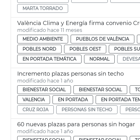
MARTA TORRADO
València Clima y Energía firma convenio Cr
modificado hace 11 meses
MEDIO AMBIENTE
PUEBLOS DE VALÈNCIA
POBLES NORD
POBLES OEST
POBLES S
EN PORTADA TEMÁTICA
NORMAL
DEVES
Incremento plazas personas sin techo
modificado hace 1 año
BIENESTAR SOCIAL
BIENESTAR SOCIAL
T
VALENCIA
EN PORTADA
EN PORTADA TE
CRUZ ROJA
PERSONAS SIN TECHO
PERSO
60 nuevas plazas para personas sin hogar
modificado hace 1 año