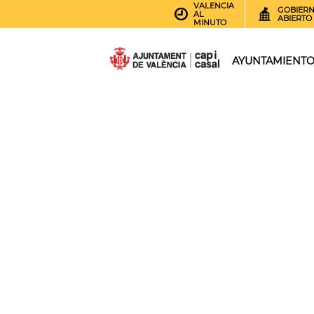
VALENCIA
GOBIER
AL
ABIERTO
MINUTO
AYUNTAMIENT