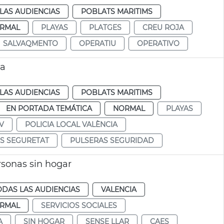
LAS AUDIENCIAS
POBLATS MARITIMS
RMAL
PLAYAS
PLATGES
CREU ROJA
SALVAQMENTO
OPERATIU
OPERATIVO
ia
LAS AUDIENCIAS
POBLATS MARITIMS
EN PORTADA TEMÁTICA
NORMAL
PLAYAS
V
POLICIA LOCAL VALÈNCIA
S SEGURETAT
PULSERAS SEGURIDAD
rsonas sin hogar
ODAS LAS AUDIENCIAS
VALENCIA
RMAL
SERVICIOS SOCIALES
A
SIN HOGAR
SENSE LLAR
CAES