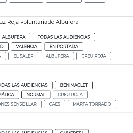
uz Roja voluntariado Albufera
ALBUFERA
TODAS LAS AUDIENCIAS
UD
VALENCIA
EN PORTADA
A
EL SALER
ALBUFERA
CREU ROJA
ODAS LAS AUDIENCIAS
BENIMACLET
MÁTICA
NORMAL
CREU ROJA
NES SENSE LLAR
CAES
MARTA TORRADO