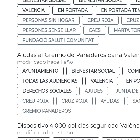
BIENESTAR SOCIAL
BIENESTAR SOCIAL
T
VALENCIA
EN PORTADA
EN PORTADA TE
PERSONAS SIN HOGAR
CREU ROJA
CRUZ
PERSONES SENSE LLAR
CAES
MARTA TO
FUNDACIÓ SALUT I COMUNITAT
Ajudas al Gremio de Panaderos dana Valèn
modificado hace 1 año
AYUNTAMIENTO
BIENESTAR SOCIAL
COM
TODAS LAS AUDIENCIAS
VALENCIA
EN P
DERECHOS SOCIALES
AJUDES
JUNTA DE
CREU ROJA
CRUZ ROJA
AYUDAS
SA
GREMIO PANADEROS
Dispositivo 4.000 policias seguridad Valèn
modificado hace 1 año