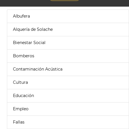
Albufera
Alquería de Solache
Bienestar Social
Bomberos
Contaminación Acústica
Cultura
Educación
Empleo
Fallas