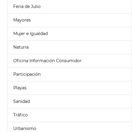
Feria de Julio
Mayores
Mujer e Igualdad
Naturia
Oficina Información Consumidor
Participación
Playas
Sanidad
Tráfico
Urbanismo