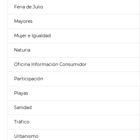
Feria de Julio
Mayores
Mujer e Igualdad
Naturia
Oficina Información Consumidor
Participación
Playas
Sanidad
Tráfico
Urbanismo