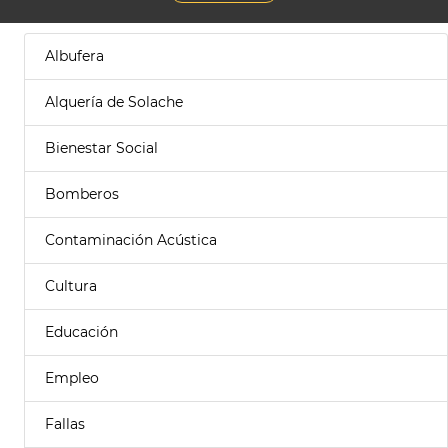
Albufera
Alquería de Solache
Bienestar Social
Bomberos
Contaminación Acústica
Cultura
Educación
Empleo
Fallas