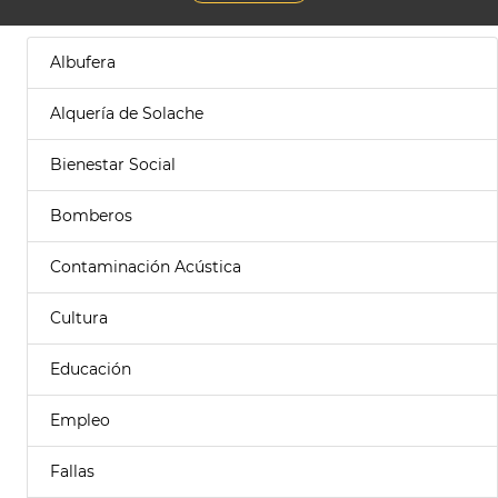
Albufera
Alquería de Solache
Bienestar Social
Bomberos
Contaminación Acústica
Cultura
Educación
Empleo
Fallas