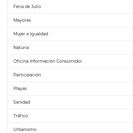
Feria de Julio
Mayores
Mujer e Igualdad
Naturia
Oficina Información Consumidor
Participación
Playas
Sanidad
Tráfico
Urbanismo