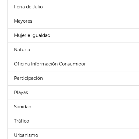
Feria de Julio
Mayores
Mujer e Igualdad
Naturia
Oficina Información Consumidor
Participación
Playas
Sanidad
Tráfico
Urbanismo