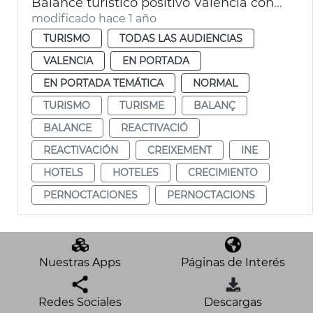
Balance turístico positivo València con un 10 % más de pernoctaciones en 2024
modificado hace 1 año
TURISMO
TODAS LAS AUDIENCIAS
VALENCIA
EN PORTADA
EN PORTADA TEMÁTICA
NORMAL
TURISMO
TURISME
BALANÇ
BALANCE
REACTIVACIÓ
REACTIVACIÓN
CREIXEMENT
INE
HOTELS
HOTELES
CRECIMIENTO
PERNOCTACIONES
PERNOCTACIONS
Nuestras Apps
Páginas de Interés
Redes Sociales
Descargas