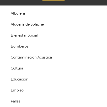
Albufera
Alquería de Solache
Bienestar Social
Bomberos
Contaminación Acústica
Cultura
Educación
Empleo
Fallas