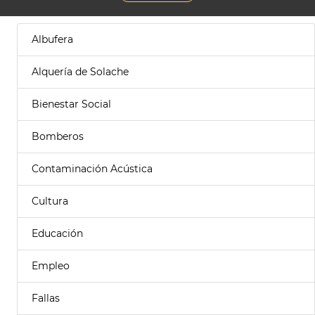
Albufera
Alquería de Solache
Bienestar Social
Bomberos
Contaminación Acústica
Cultura
Educación
Empleo
Fallas