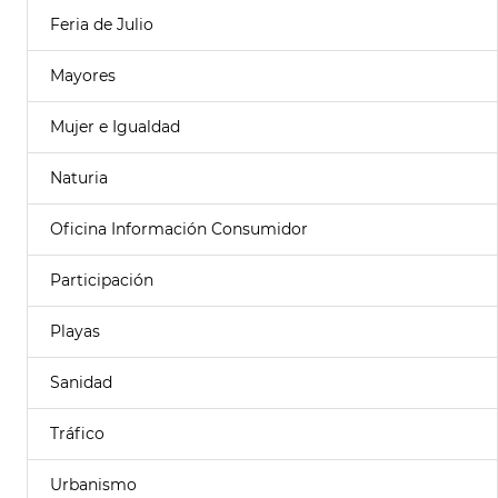
Feria de Julio
Mayores
Mujer e Igualdad
Naturia
Oficina Información Consumidor
Participación
Playas
Sanidad
Tráfico
Urbanismo