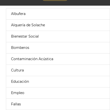
Albufera
Alquería de Solache
Bienestar Social
Bomberos
Contaminación Acústica
Cultura
Educación
Empleo
Fallas