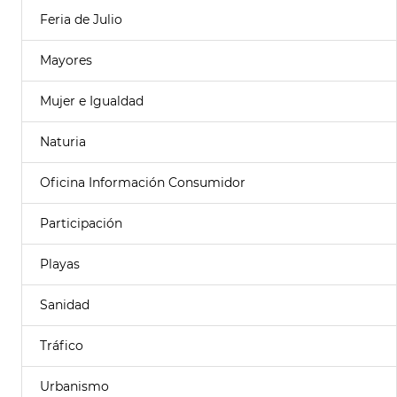
Feria de Julio
Mayores
Mujer e Igualdad
Naturia
Oficina Información Consumidor
Participación
Playas
Sanidad
Tráfico
Urbanismo