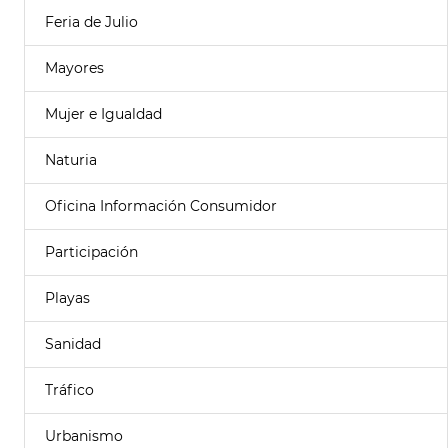
Feria de Julio
Mayores
Mujer e Igualdad
Naturia
Oficina Información Consumidor
Participación
Playas
Sanidad
Tráfico
Urbanismo