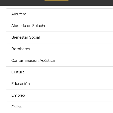
Albufera
Alquería de Solache
Bienestar Social
Bomberos
Contaminación Acústica
Cultura
Educación
Empleo
Fallas