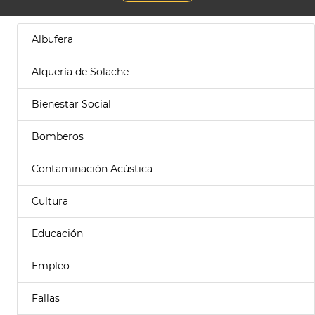
Albufera
Alquería de Solache
Bienestar Social
Bomberos
Contaminación Acústica
Cultura
Educación
Empleo
Fallas