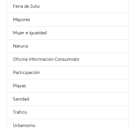
Feria de Julio
Mayores
Mujer e Igualdad
Naturia
Oficina Información Consumidor
Participación
Playas
Sanidad
Tráfico
Urbanismo