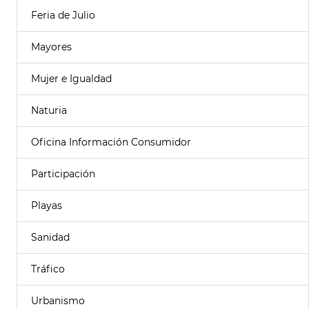
Feria de Julio
Mayores
Mujer e Igualdad
Naturia
Oficina Información Consumidor
Participación
Playas
Sanidad
Tráfico
Urbanismo