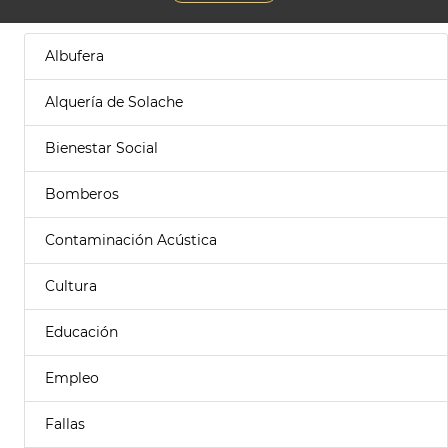
Albufera
Alquería de Solache
Bienestar Social
Bomberos
Contaminación Acústica
Cultura
Educación
Empleo
Fallas