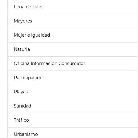
Feria de Julio
Mayores
Mujer e Igualdad
Naturia
Oficina Información Consumidor
Participación
Playas
Sanidad
Tráfico
Urbanismo