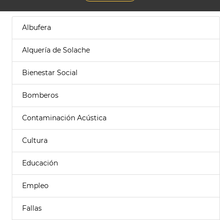
Albufera
Alquería de Solache
Bienestar Social
Bomberos
Contaminación Acústica
Cultura
Educación
Empleo
Fallas