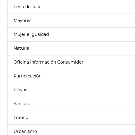
Feria de Julio
Mayores
Mujer e Igualdad
Naturia
Oficina Información Consumidor
Participación
Playas
Sanidad
Tráfico
Urbanismo