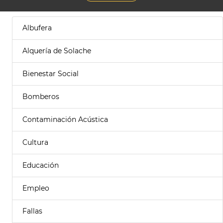
Albufera
Alquería de Solache
Bienestar Social
Bomberos
Contaminación Acústica
Cultura
Educación
Empleo
Fallas