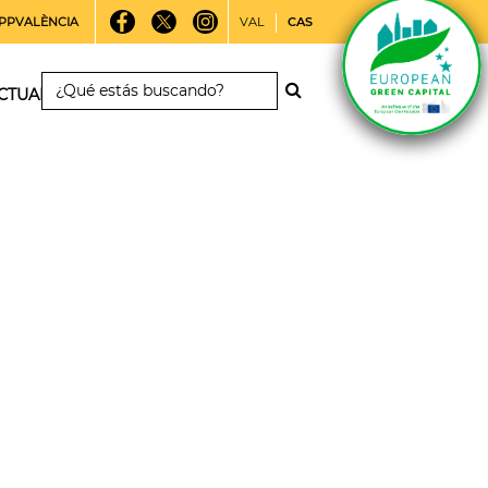
PPVALÈNCIA
VAL
CAS
CTUALIDAD