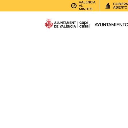
VALENCIA
GOBIER
AL
ABIERTO
MINUTO
AYUNTAMIENT