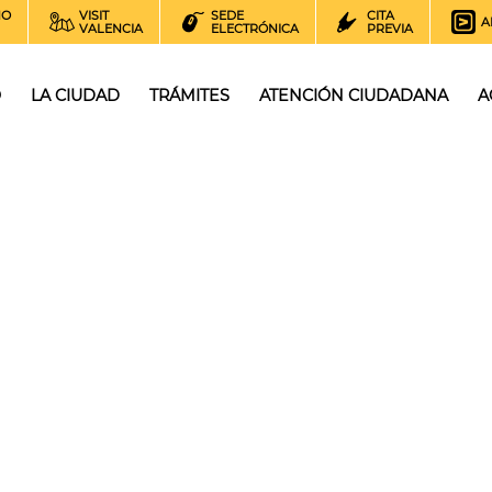
NO
VISIT
SEDE
CITA
A
VALENCIA
ELECTRÓNICA
PREVIA
O
LA CIUDAD
TRÁMITES
ATENCIÓN CIUDADANA
A