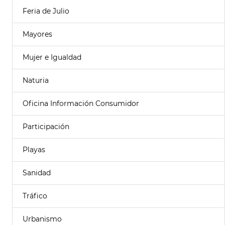
Feria de Julio
Mayores
Mujer e Igualdad
Naturia
Oficina Información Consumidor
Participación
Playas
Sanidad
Tráfico
Urbanismo