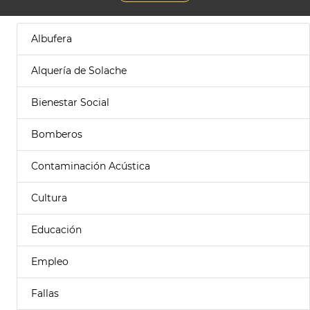
Albufera
Alquería de Solache
Bienestar Social
Bomberos
Contaminación Acústica
Cultura
Educación
Empleo
Fallas