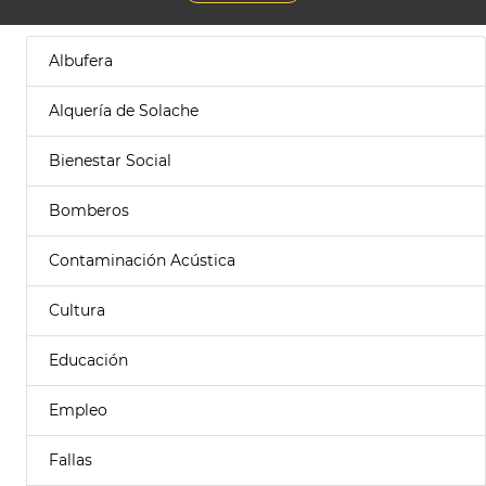
Albufera
Alquería de Solache
Bienestar Social
Bomberos
Contaminación Acústica
Cultura
Educación
Empleo
Fallas