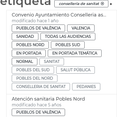
etiqueta
.
conselleria de sanitat
Convenio Ayuntamiento Conselleria asistencia médica pedanías València
modificado hace 1 año
PUEBLOS DE VALÈNCIA
VALENCIA
SANIDAD
TODAS LAS AUDIENCIAS
POBLES NORD
POBLES SUD
EN PORTADA
EN PORTADA TEMÁTICA
NORMAL
SANITAT
POBLES DEL SUD
SALUT PÚBLICA
POBLES DEL NORD
CONSELLERIA DE SANITAT
PEDANIES
Atención sanitaria Pobles Nord
modificado hace 5 años
PUEBLOS DE VALÈNCIA