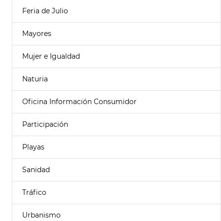
Feria de Julio
Mayores
Mujer e Igualdad
Naturia
Oficina Información Consumidor
Participación
Playas
Sanidad
Tráfico
Urbanismo