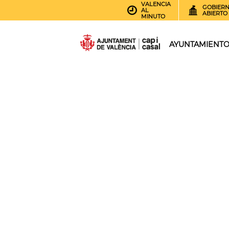
VALENCIA
GOBIER
AL
ABIERTO
MINUTO
AYUNTAMIENT