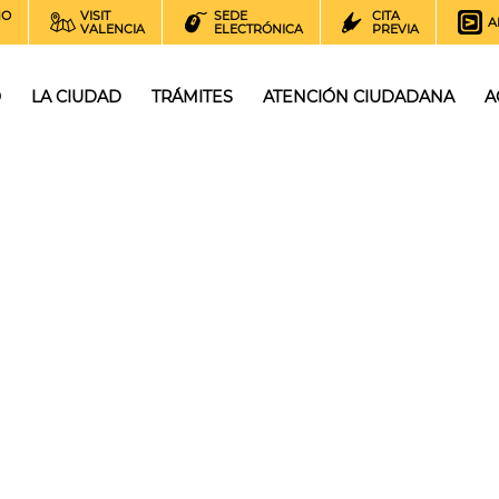
NO
VISIT
SEDE
CITA
A
VALENCIA
ELECTRÓNICA
PREVIA
O
LA CIUDAD
TRÁMITES
ATENCIÓN CIUDADANA
A