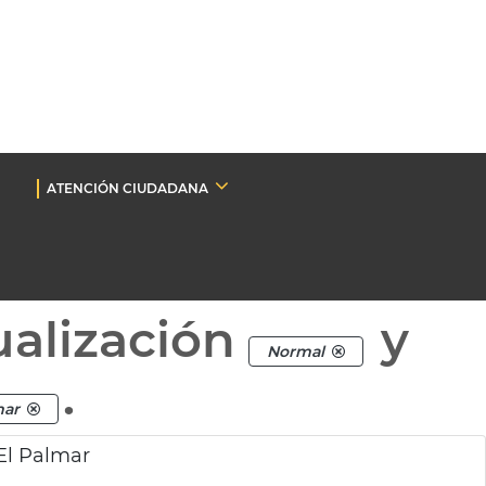
ATENCIÓN CIUDADANA
ualización
y
Normal
.
mar
El Palmar