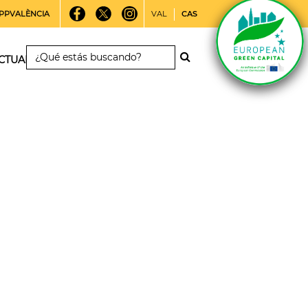
PPVALÈNCIA
VAL
CAS
CTUALIDAD