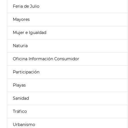
Feria de Julio
Mayores
Mujer e Igualdad
Naturia
Oficina Información Consumidor
Participación
Playas
Sanidad
Tráfico
Urbanismo