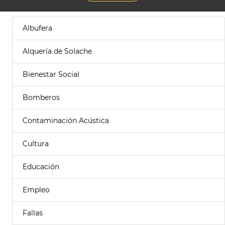
Albufera
Alquería de Solache
Bienestar Social
Bomberos
Contaminación Acústica
Cultura
Educación
Empleo
Fallas