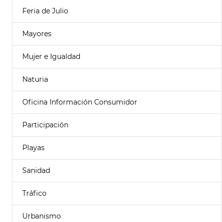
Feria de Julio
Mayores
Mujer e Igualdad
Naturia
Oficina Información Consumidor
Participación
Playas
Sanidad
Tráfico
Urbanismo