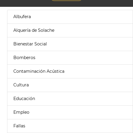
Albufera
Alquería de Solache
Bienestar Social
Bomberos
Contaminación Acústica
Cultura
Educación
Empleo
Fallas