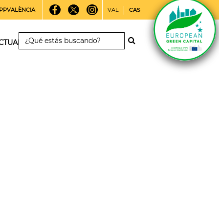
PPVALÈNCIA
VAL
CAS
CTUALIDAD