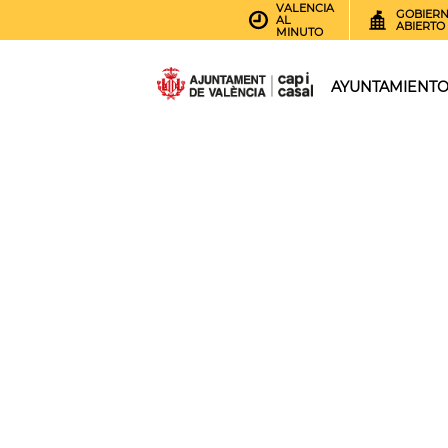
VALENCIA
GOBIER
AL
ABIERTO
MINUTO
AYUNTAMIENT