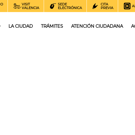
NO
VISIT
SEDE
CITA
A
VALENCIA
ELECTRÓNICA
PREVIA
O
LA CIUDAD
TRÁMITES
ATENCIÓN CIUDADANA
A