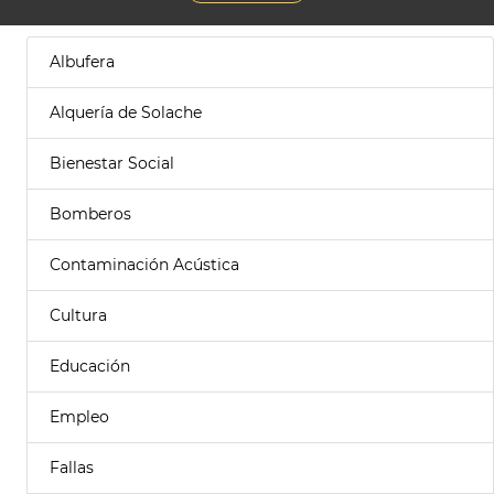
Albufera
Alquería de Solache
Bienestar Social
Bomberos
Contaminación Acústica
Cultura
Educación
Empleo
Fallas