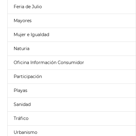
Feria de Julio
Mayores
Mujer e Igualdad
Naturia
Oficina Información Consumidor
Participación
Playas
Sanidad
Tráfico
Urbanismo