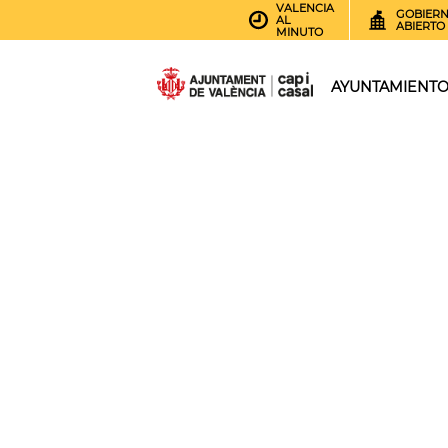
VALENCIA
GOBIER
AL
ABIERTO
MINUTO
AYUNTAMIENT