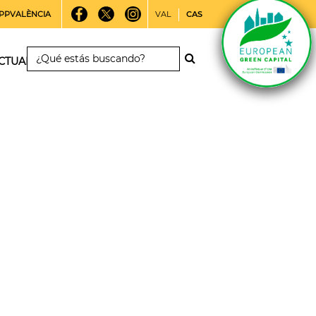
PPVALÈNCIA
VAL
CAS
CTUALIDAD