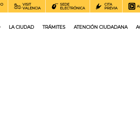
NO
VISIT
SEDE
CITA
A
VALENCIA
ELECTRÓNICA
PREVIA
O
LA CIUDAD
TRÁMITES
ATENCIÓN CIUDADANA
A