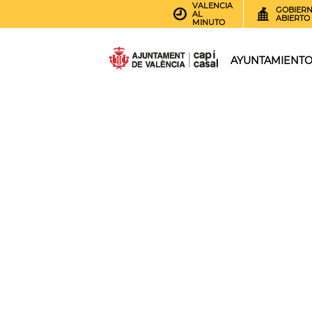
VALENCIA
GOBIER
AL
ABIERTO
MINUTO
AYUNTAMIENT