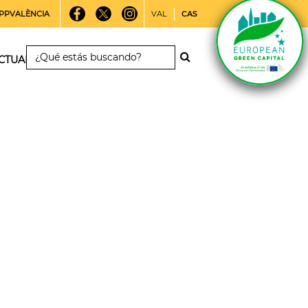
PPVALÈNCIA
VAL
CAS
CTUALIDAD