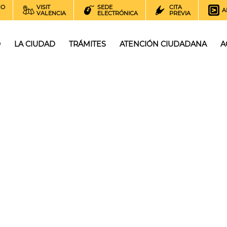
NO
VISIT
SEDE
CITA
A
VALENCIA
ELECTRÓNICA
PREVIA
O
LA CIUDAD
TRÁMITES
ATENCIÓN CIUDADANA
A