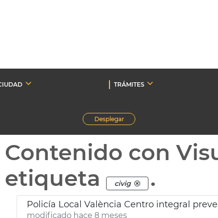
CIUDAD
TRÁMITES
Desplegar
Contenido con Vis
etiqueta
.
civig
Policía Local València Centro integral prev
modificado hace 8 meses