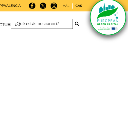
PPVALÈNCIA
VAL
CAS
CTUALIDAD