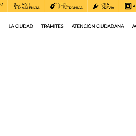
NO
VISIT
SEDE
CITA
A
VALENCIA
ELECTRÓNICA
PREVIA
O
LA CIUDAD
TRÁMITES
ATENCIÓN CIUDADANA
A