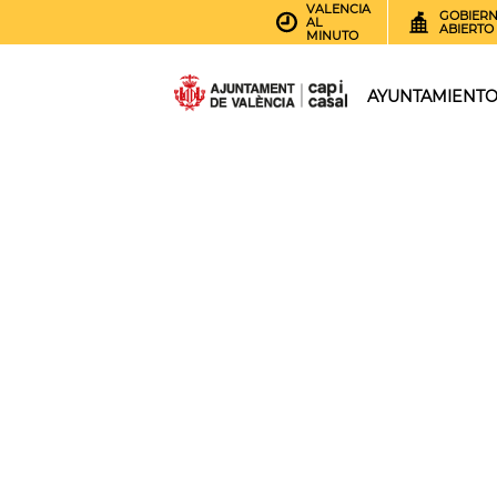
VALENCIA
GOBIER
AL
ABIERTO
MINUTO
AYUNTAMIENT