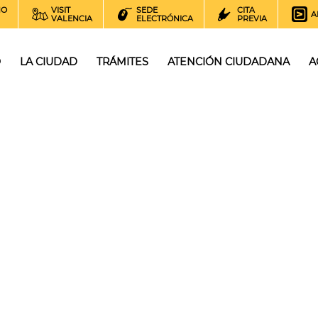
NO
VISIT
SEDE
CITA
A
VALENCIA
ELECTRÓNICA
PREVIA
O
LA CIUDAD
TRÁMITES
ATENCIÓN CIUDADANA
A