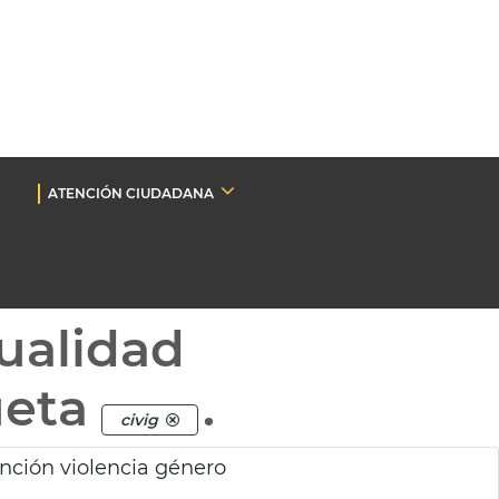
ATENCIÓN CIUDADANA
ualidad
ueta
.
civig
ención violencia género