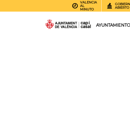
VALENCIA
GOBIER
AL
ABIERTO
MINUTO
AYUNTAMIENT