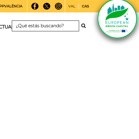
PPVALÈNCIA
VAL
CAS
CTUALIDAD