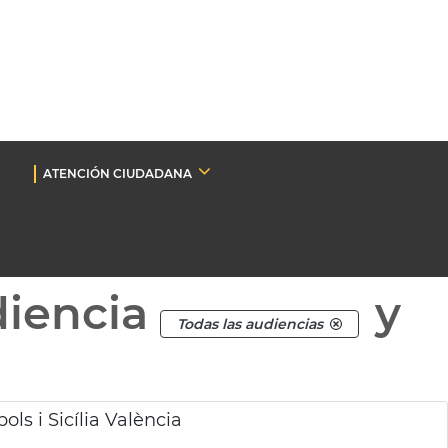
ATENCIÓN CIUDADANA
diencia
y
Todas las audiencias
ls i Sicília València