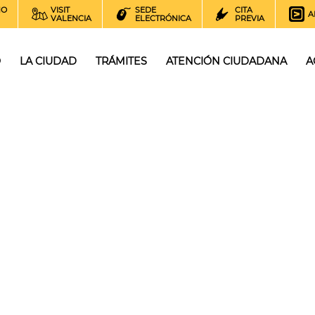
NO
VISIT
SEDE
CITA
A
VALENCIA
ELECTRÓNICA
PREVIA
O
LA CIUDAD
TRÁMITES
ATENCIÓN CIUDADANA
A