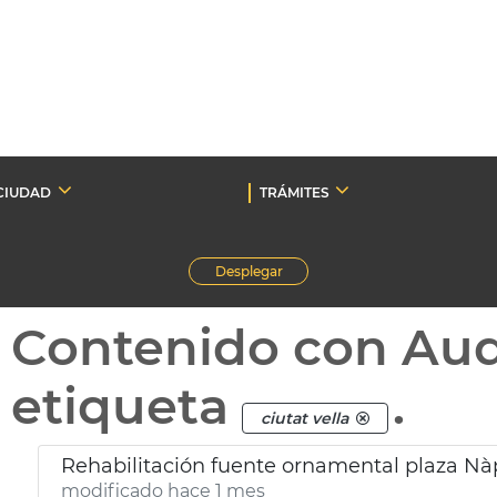
CIUDAD
TRÁMITES
Desplegar
Contenido con Au
etiqueta
.
ciutat vella
Rehabilitación fuente ornamental plaza Nàpo
modificado hace 1 mes