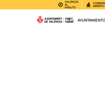
VALENCIA
GOBIER
AL
ABIERTO
MINUTO
AYUNTAMIENT