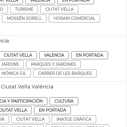
AT VELLA
VALENCIA
EN PORTADA
MO
TURISME
CIUTAT VELLA
MOSSÉN SORELL
HORARI COMERCIAL
ncia
CIUTAT VELLA
VALENCIA
EN PORTADA
I JARDINS
PARQUES Y JARDINES
MÓNICA GIL
CARRER DE LES BARQUES
Ciutat Vella València
IA Y PARTICIPACIÓN
CULTURA
CIUTAT VELLA
EN PORTADA
IÀ
CIUTAT VELLA
IMATGE GRÀFICA