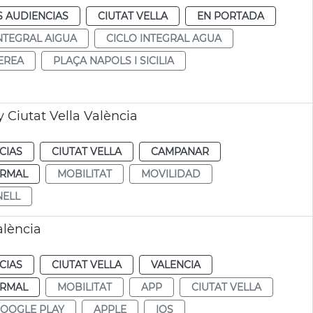
S AUDIENCIAS
CIUTAT VELLA
EN PORTADA
INTEGRAL AIGUA
CICLO INTEGRAL AGUA
EREA
PLAÇA NAPOLS I SICILIA
 Ciutat Vella València
CIAS
CIUTAT VELLA
CAMPANAR
RMAL
MOBILITAT
MOVILIDAD
NELL
alència
CIAS
CIUTAT VELLA
VALENCIA
RMAL
MOBILITAT
APP
CIUTAT VELLA
OOGLE PLAY
APPLE
IOS