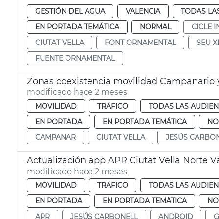
GESTIÓN DEL AGUA
VALENCIA
TODAS LA
EN PORTADA TEMÁTICA
NORMAL
CICLE 
CIUTAT VELLA
FONT ORNAMENTAL
SEU X
FUENTE ORNAMENTAL
Zonas coexistencia movilidad Campanario y
modificado hace 2 meses
MOVILIDAD
TRÁFICO
TODAS LAS AUDIEN
EN PORTADA
EN PORTADA TEMÁTICA
NO
CAMPANAR
CIUTAT VELLA
JESÚS CARBO
Actualización app APR Ciutat Vella Norte V
modificado hace 2 meses
MOVILIDAD
TRÁFICO
TODAS LAS AUDIEN
EN PORTADA
EN PORTADA TEMÁTICA
NO
APR
JESÚS CARBONELL
ANDROID
G