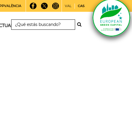
PPVALÈNCIA
VAL
CAS
CTUALIDAD