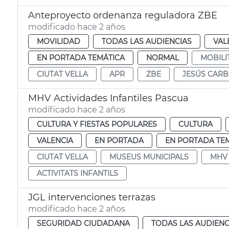
Anteproyecto ordenanza reguladora ZBE
modificado hace 2 años
MOVILIDAD
TODAS LAS AUDIENCIAS
VAL
EN PORTADA TEMÁTICA
NORMAL
MOBILI
CIUTAT VELLA
APR
ZBE
JESÚS CAR
MHV Actividades Infantiles Pascua
modificado hace 2 años
CULTURA Y FIESTAS POPULARES
CULTURA
VALENCIA
EN PORTADA
EN PORTADA TE
CIUTAT VELLA
MUSEUS MUNICIPALS
MHV
ACTIVITATS INFANTILS
JGL intervenciones terrazas
modificado hace 2 años
SEGURIDAD CIUDADANA
TODAS LAS AUDIENC