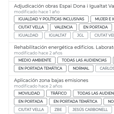
Adjudicación obras Espai Dona i Igualtat V
modificado hace 1 año
IGUALDAD Y POLÍTICAS INCLUSIVAS
MUJER E 
CIUTAT VELLA
VALENCIA
EN PORTADA
IGUALDAD
IGUALTAT
JGL
CIUTAT VE
Rehabilitación energética edificios. Laborat
modificado hace 2 años
MEDIO AMBIENTE
TODAS LAS AUDIENCIAS
EN PORTADA TEMÁTICA
NORMAL
CARLO
Aplicación zona bajas emisiones
modificado hace 2 años
MOVILIDAD
TRÁFICO
TODAS LAS AUDIEN
EN PORTADA
EN PORTADA TEMÁTICA
NO
CIUTAT VELLA
ZBE
JESÚS CARBONELL