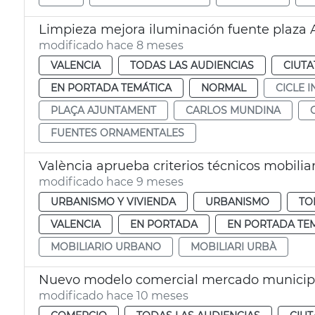
Limpieza mejora iluminación fuente plaza
modificado hace 8 meses
VALENCIA
TODAS LAS AUDIENCIAS
CIUTA
EN PORTADA TEMÁTICA
NORMAL
CICLE 
PLAÇA AJUNTAMENT
CARLOS MUNDINA
FUENTES ORNAMENTALES
València aprueba criterios técnicos mobilia
modificado hace 9 meses
URBANISMO Y VIVIENDA
URBANISMO
TO
VALENCIA
EN PORTADA
EN PORTADA TE
MOBILIARIO URBANO
MOBILIARI URBÀ
Nuevo modelo comercial mercado municipa
modificado hace 10 meses