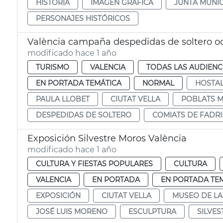
HISTÒRIA
IMAGEN GRÁFICA
JUNTA MUNIC
PERSONAJES HISTÓRICOS
València campaña despedidas de soltero o
modificado hace 1 año
TURISMO
VALENCIA
TODAS LAS AUDIENC
EN PORTADA TEMÁTICA
NORMAL
HOSTAL
PAULA LLOBET
CIUTAT VELLA
POBLATS M
DESPEDIDAS DE SOLTERO
COMIATS DE FADR
Exposición Silvestre Moros València
modificado hace 1 año
CULTURA Y FIESTAS POPULARES
CULTURA
VALENCIA
EN PORTADA
EN PORTADA TE
EXPOSICIÓN
CIUTAT VELLA
MUSEO DE LA
JOSÉ LUIS MORENO
ESCULPTURA
SILVE