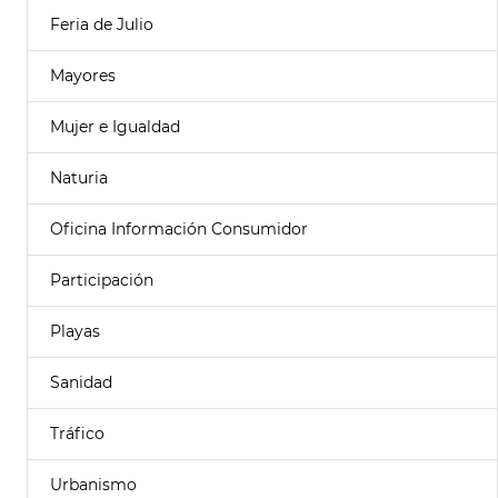
Feria de Julio
Mayores
Mujer e Igualdad
Naturia
Oficina Información Consumidor
Participación
Playas
Sanidad
Tráfico
Urbanismo