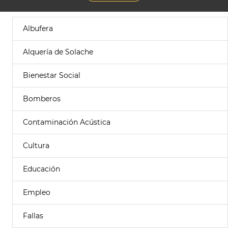
Albufera
Alquería de Solache
Bienestar Social
Bomberos
Contaminación Acústica
Cultura
Educación
Empleo
Fallas