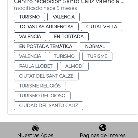
Centro recepción Santo Cáliz València supera expectativas visitantes
modificado hace 5 meses
TURISMO
VALENCIA
TODAS LAS AUDIENCIAS
CIUTAT VELLA
VALENCIA
EN PORTADA
EN PORTADA TEMÁTICA
NORMAL
VALENCIÀ
TURISMO
TURISME
PAULA LLOBET
ALMODÍ
CIUTAT DEL SANT CALZE
TURISME RELIGIÓS
TURISMO RELIGIOSO
CIUDAD DEL SANTO CALIZ
Nuestras Apps
Páginas de Interés